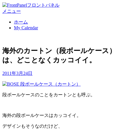
コ
ン
メニュー
テ
ホーム
ン
My Calendar
ツ
へ
移
動
海外のカートン（段ボールケース）
す
は、どことなくカッコイイ。
る
投
投稿者
2011年3月24日
Front Panel
稿
日:
段ボールケースのことをカートンとも呼ぶ。
海外の段ボールケースはカッコイイ。
デザインもそうなのだけど、