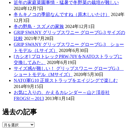
近年の家庭菜園事情・猛暑で冬野菜の栽培が難しい
ー
2024年12月7日
シ
冬もキノコの季節なんですね（原木しいたけ）
2024年
12月3日
ョ
冬の野鳥・スズメの家族
2024年12月1日
ン
GRIP SWANY グリップスワニー グローブG-3 サイズの
比較
2021年7月28日
GRIP SWANY グリップスワニー グローブG-3 ショー
トモデル（Lサイズ）
2020年6月30日
[カシオ] プロトレックPRW-70YをNATOストラップに
交換してみた。
2020年6月19日
サイズ感が難しい！ グリップスワニー グローブG-3
ショートモデル（Mサイズ）
2020年5月30日
NATO軍G10 正規ストラップをエイジングで楽しむ
2014年9月15日
お気に入りの、かえるカレンダー～山と渓谷社
FROGS!～2013
2013年1月14日
過去の記事
過