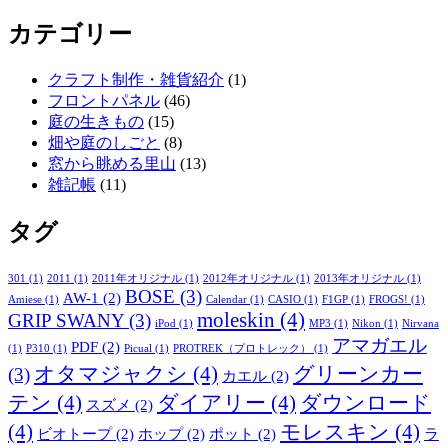
去
カテゴリー
の
記
事
クラフト制作・雑貨紹介
(1)
フロントパネル
(46)
庭の生きもの
(15)
畑や庭のしごと
(8)
窓から眺める里山
(13)
雑記帳
(11)
タグ
301
(1)
2011
(1)
2011年オリジナル
(1)
2012年オリジナル
(1)
2013年オリジナル
(1)
BOSE
(3)
AW-1
(2)
Amiese
(1)
Calendar
(1)
CASIO
(1)
F1GP
(1)
FROGS!
(1)
moleskin
(4)
GRIP SWANY
(3)
iPod
(1)
MP3
(1)
Nikon
(1)
Nirvana
アマガエル
PDF
(2)
(1)
P310
(1)
Picual
(1)
PROTREK（プロトレック）
(1)
オタマジャクシ
(4)
グリーンカー
(3)
カエル
(2)
テン
(4)
ダイアリー
(4)
ダウンロード
スズメ
(2)
(4)
モレスキン
(4)
ビオトープ
(2)
ホップ
(2)
ポット
(2)
ラ