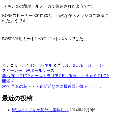
メキシコの段ボールメーカで製造されたようです。
BOSEスピーカー 301自体も、当然ながらメキシコで製造さ
れたようです。
BOSE301用カートンのフロントパネルでした。
カテゴリー:
フロントパネル
タグ:
301
、
BOSE
、
カートン
、
スピーカー
、
段ボールケース
前へ
2011 F1GP オーストラリアGP ～週末、ようやく F1 GP
投
開催～
稿
次ヘ
早春の花・・・春間近なのに最近雪が降る・・・。
ナ
最近の投稿
ビ
ゲ
野生のエノキが意外に美味しい
2024年12月9日