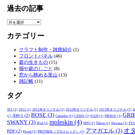
過去の記事
過
去
カテゴリー
の
記
事
クラフト制作・雑貨紹介
(1)
フロントパネル
(46)
庭の生きもの
(15)
畑や庭のしごと
(8)
窓から眺める里山
(13)
雑記帳
(11)
タグ
301
(1)
2011
(1)
2011年オリジナル
(1)
2012年オリジナル
(1)
2013年オリジナル
(1)
A
BOSE
(3)
GRI
AW-1
(2)
(1)
Calendar
(1)
CASIO
(1)
F1GP
(1)
FROGS!
(1)
moleskin
(4)
SWANY
(3)
iPod
(1)
MP3
(1)
Nikon
(1)
Nirvana
(1)
P31
オ
アマガエル
(3)
PDF
(2)
Picual
(1)
PROTREK（プロトレック）
(1)