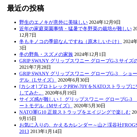
最近の投稿
野生のエノキが意外に美味しい
2024年12月9日
近年の家庭菜園事情・猛暑で冬野菜の栽培が難しい
2
12月7日
冬もキノコの季節なんですね（原木しいたけ）
2024
3日
冬の野鳥・スズメの家族
2024年12月1日
GRIP SWANY グリップスワニー グローブG-3 サイズ
2021年7月28日
GRIP SWANY グリップスワニー グローブG-3 ショ
デル（Lサイズ）
2020年6月30日
[カシオ] プロトレックPRW-70YをNATOストラップ
してみた。
2020年6月19日
サイズ感が難しい！ グリップスワニー グローブG-3
ートモデル（Mサイズ）
2020年5月30日
NATO軍G10 正規ストラップをエイジングで楽しむ
2
9月15日
お気に入りの、かえるカレンダー～山と渓谷社FROGS
2013
2013年1月14日