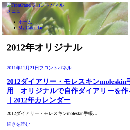
コ
ン
メニュー
テ
ホーム
ン
My Calendar
ツ
へ
移
:
タグ
2012年オリジナル
動
す
る
投
2011年11月21日
フロントパネル
稿
日:
2012ダイアリー・モレスキンmoleskin
用 オリジナルで自作ダイアリーを作
｜2012年カレンダー
投稿者
2012ダイアリー・モレスキンmoleskin手帳…
Front Panel
続きを読む